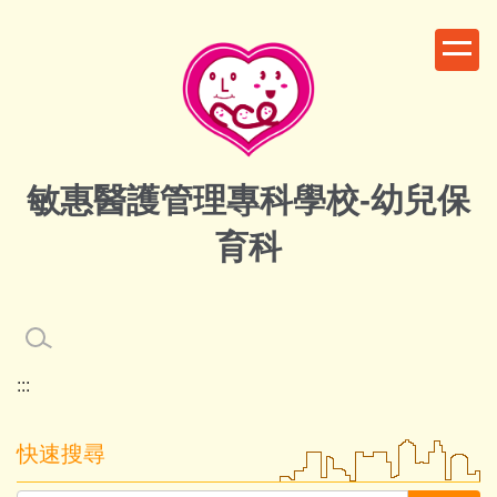
跳
到
主
要
內
容
區
敏惠醫護管理專科學校-幼兒保
育科
:::
快速搜尋