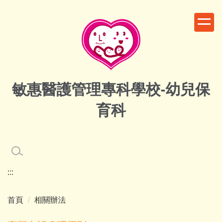
跳
到
主
要
內
容
區
敏惠醫護管理專科學校-幼兒保
育科
:::
首頁
相關辦法