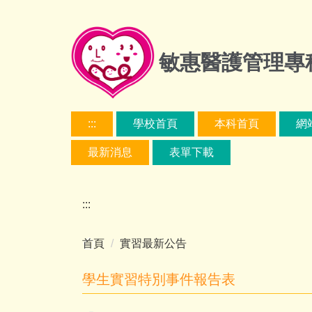
跳
到
主
敏惠醫護管理專
要
內
容
區
:::
學校首頁
本科首頁
網
最新消息
表單下載
:::
首頁
實習最新公告
學生實習特別事件報告表