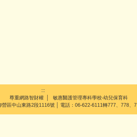
:::
尊重網路智財權 │ 敏惠醫護管理專科學校-幼兒保育科
營區中山東路2段1116號 │ 電話：06-622-6111轉777、778、779