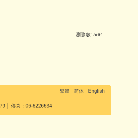
瀏覽數:
566
繁體
简体
English
 │ 傳真：06-6226634