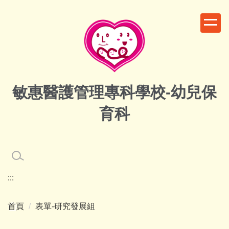
跳
到
主
要
內
容
區
敏惠醫護管理專科學校-幼兒保
育科
:::
首頁
表單-研究發展組