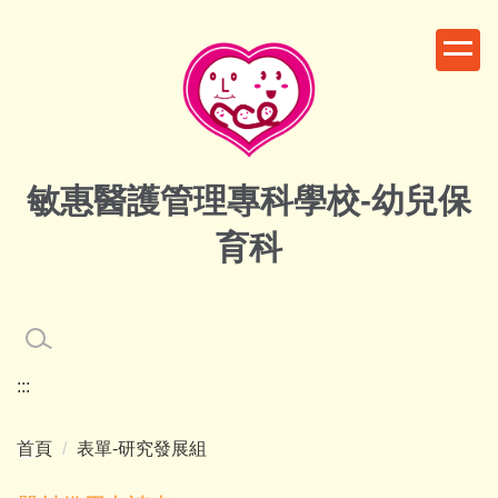
跳
到
主
要
內
容
區
敏惠醫護管理專科學校-幼兒保
育科
:::
首頁
表單-研究發展組