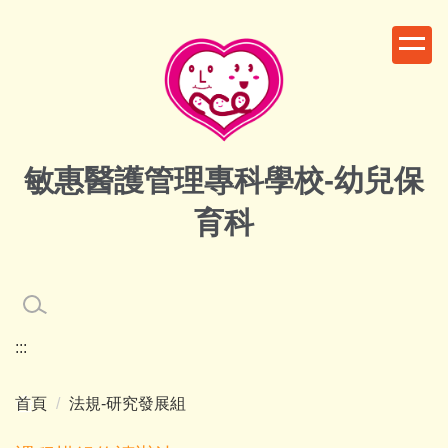
跳
到
主
要
內
容
區
敏惠醫護管理專科學校-幼兒保
育科
:::
首頁
法規-研究發展組