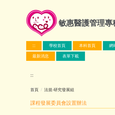
跳
到
主
敏惠醫護管理專
要
內
容
區
:::
學校首頁
本科首頁
網
最新消息
表單下載
:::
首頁
法規-研究發展組
課程發展委員會設置辦法