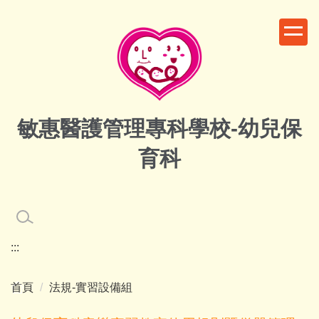
跳
到
主
要
內
容
區
敏惠醫護管理專科學校-幼兒保
育科
:::
首頁
法規-實習設備組