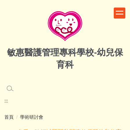
跳
到
主
要
內
容
區
敏惠醫護管理專科學校-幼兒保
育科
:::
首頁
學術研討會