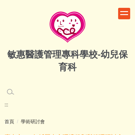
跳
到
主
要
內
容
區
敏惠醫護管理專科學校-幼兒保
育科
:::
首頁
學術研討會