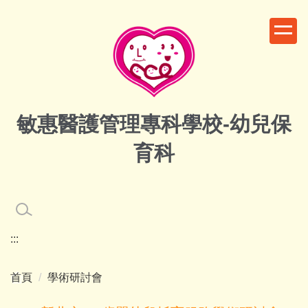
跳
到
主
要
內
容
區
敏惠醫護管理專科學校-幼兒保
育科
:::
首頁
學術研討會