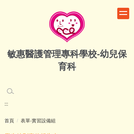
跳
到
主
要
內
容
區
敏惠醫護管理專科學校-幼兒保
育科
:::
首頁
表單-實習設備組