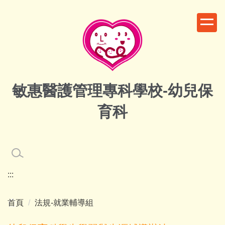
跳
到
主
要
內
容
區
敏惠醫護管理專科學校-幼兒保
育科
:::
首頁
法規-就業輔導組